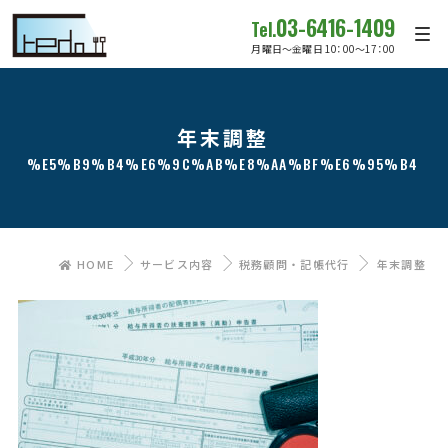
03-6416-1409
Tel.
月曜日～金曜日 10：00～17：00
年末調整
%E5%B9%B4%E6%9C%AB%E8%AA%BF%E6%95%B4
HOME
サービス内容
税務顧問・記帳代行
年末調整