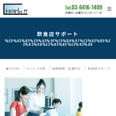
03-6416-1409
Tel.
月曜日～金曜日 10：00～17：00
飲食店サポート
%E9%A3%B2%E9%A3%9F%E5%BA%97%E3%82%B5%E
3%83%9D%E3%83%BC%E3%83%88
HOME
サービス内容
税務顧問・記帳代行
飲食店サポート